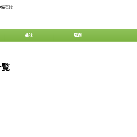
の備忘録
趣味
症例
一覧