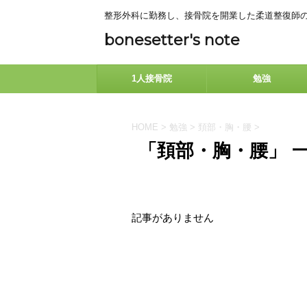
整形外科に勤務し、接骨院を開業した柔道整復師
bonesetter's note
1人接骨院
勉強
HOME
>
勉強
>
頚部・胸・腰
>
「頚部・胸・腰」 
記事がありません